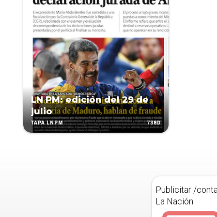
LN PM: edición del 29 de
julio
738D
TAPA LNPM
Publicitar /cont
La Nación