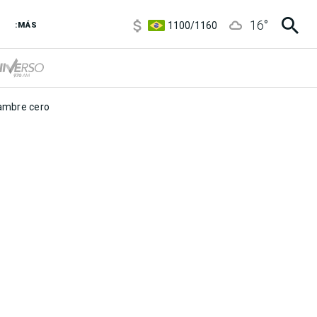
5900
/
5960
16
°
1100
/
1160
:MÁS
3,8
/
4
6850
/
7200
5900
/
5960
mbre cero