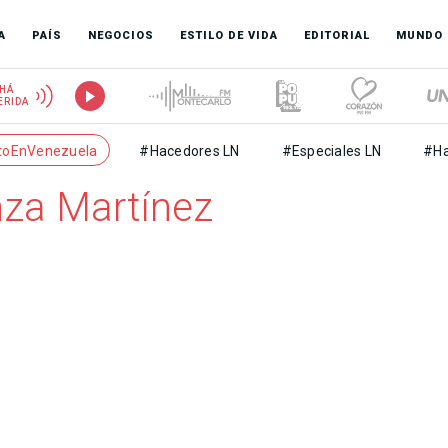
A
PAÍS
NEGOCIOS
ESTILO DE VIDA
EDITORIAL
MUNDO
HÁ
ERIDA
toEnVenezuela
#Hacedores LN
#Especiales LN
#Ha
nza Martínez