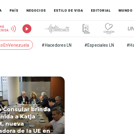
A
PAÍS
NEGOCIOS
ESTILO DE VIDA
EDITORIAL
MUNDO
HÁ
ERIDA
toEnVenezuela
#Hacedores LN
#Especiales LN
#Ha
 Consular brinda
nida a Katja
t, nueva
dora de la UE en