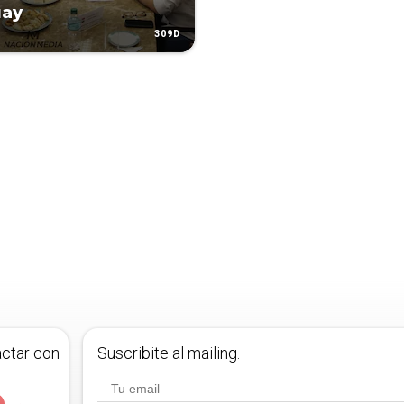
uay
309D
actar con
Suscribite al mailing.