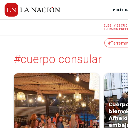
POLÍTIC
ELEGÍ Y
ESCUC
TU RADIO
PREF
#Terremo
#cuerpo consular
Cuerpo
bienve
Afheld
embaja