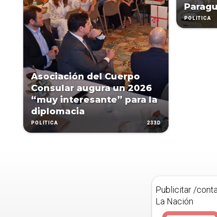
Parag
POLÍTICA
Asociación del Cuerpo
Consular augura un 2026
“muy interesante” para la
diplomacia
233D
POLÍTICA
Publicitar /cont
La Nación