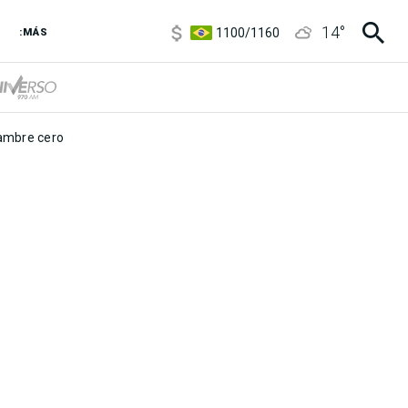
5900
/
5960
14
°
1100
/
1160
:MÁS
3,8
/
4
6850
/
7200
5900
/
5960
mbre cero