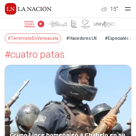
15
°
ESCUCHÁ
TU RADIO
PREFERIDA
#TerremotoEnVenezuela
#Hacedores LN
#Especiales LN
#cuatro patas
Grupo Lince homenajeó a Chabelo en su