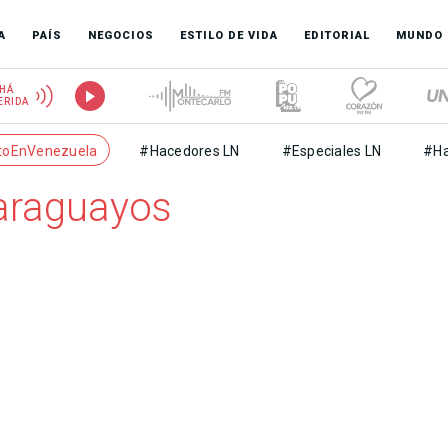
A
PAÍS
NEGOCIOS
ESTILO DE VIDA
EDITORIAL
MUNDO
HÁ
ERIDA
toEnVenezuela
#Hacedores LN
#Especiales LN
#Ha
paraguayos