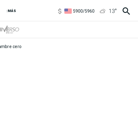
6850
/
7200
13
°
5900
/
5960
:MÁS
1100
/
1160
3,8
/
4
6850
/
7200
5900
/
5960
mbre cero