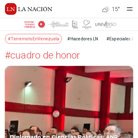
15
°
ESCUCHÁ
TU RADIO
PREFERIDA
#TerremotoEnVenezuela
#Hacedores LN
#Especiales LN
#cuadro de honor
Diplomado en Ciencias Políticas: ANR