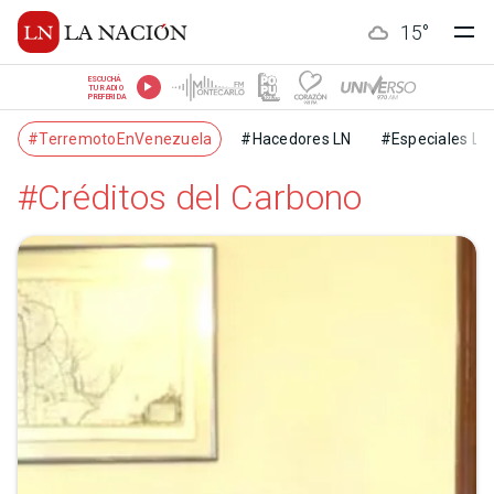
15
°
ESCUCHÁ
TU RADIO
PREFERIDA
#TerremotoEnVenezuela
#Hacedores LN
#Especiales LN
#Créditos del Carbono