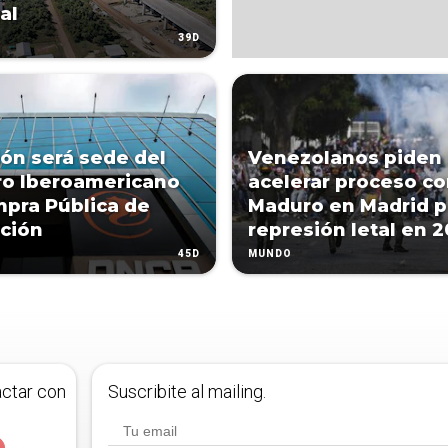
al
39D
ón será sede del
Venezolanos piden
oro Iberoamericano
acelerar proceso co
pra Pública de
Maduro en Madrid p
ción
represión letal en 2
45D
MUNDO
actar con
Suscribite al mailing.