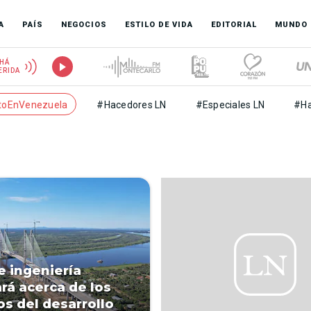
A
PAÍS
NEGOCIOS
ESTILO DE VIDA
EDITORIAL
MUNDO
HÁ
ERIDA
toEnVenezuela
#Hacedores LN
#Especiales LN
#Ha
e ingeniería
rá acerca de los
os del desarrollo