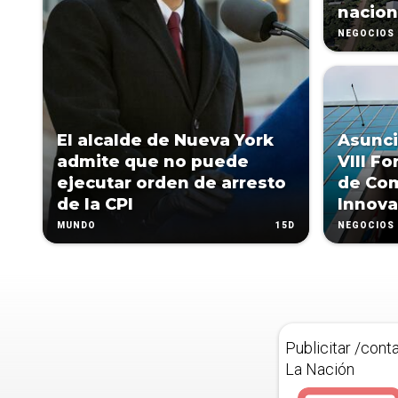
nacion
NEGOCIOS
El alcalde de Nueva York
Asunci
admite que no puede
VIII F
ejecutar orden de arresto
de Com
de la CPI
Innova
15D
MUNDO
NEGOCIOS
Publicitar /cont
La Nación