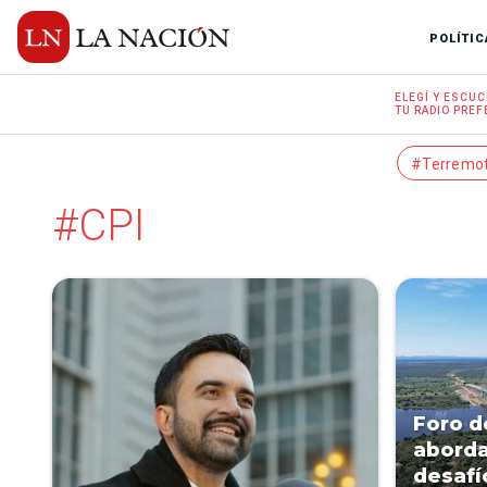
POLÍTIC
ELEGÍ Y
ESCUC
TU RADIO
PREF
#Terremo
#CPI
Foro d
aborda
desafí