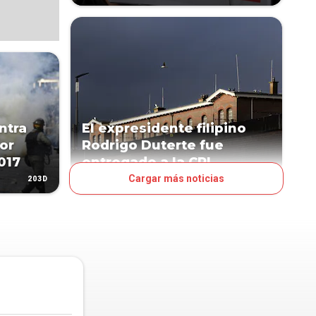
ntra
El expresidente filipino
or
Rodrigo Duterte fue
017
entregado a la CPI
Cargar más noticias
203D
511D
MUNDO