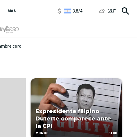
1100
/
1160
28
°
3,8
/
4
:MÁS
6850
/
7200
5900
/
5960
mbre cero
Expresidente filipino
Duterte comparece ante
la CPI
510D
MUNDO