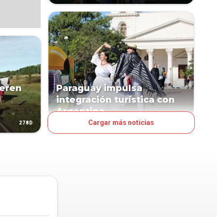
eren
Paraguay impulsa
integración turística con
Argentina
Cargar más noticias
278D
382D
NEGOCIOS