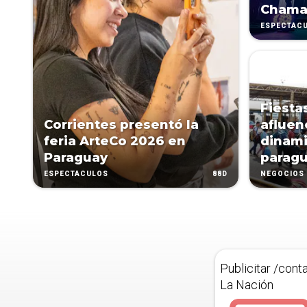
Chama
ESPECTÁC
Fiesta
Corrientes presentó la
afluen
feria ArteCo 2026 en
dinami
Paraguay
parag
88D
ESPECTÁCULOS
NEGOCIOS
Publicitar /cont
La Nación