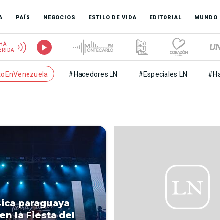
A
PAÍS
NEGOCIOS
ESTILO DE VIDA
EDITORIAL
MUNDO
HÁ
ERIDA
toEnVenezuela
#Hacedores LN
#Especiales LN
#Ha
ica paraguaya
en la Fiesta del