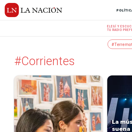
POLÍTIC
ELEGÍ Y
ESCUC
TU RADIO
PREF
#Terremo
#Corrientes
La mús
suena 