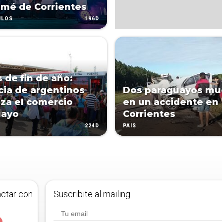
mé de Corrientes
196D
ULOS
s de fin de año:
cia de argentinos
Dos paraguayos mu
za el comercio
en un accidente en
uayo
Corrientes
224D
PAÍS
actar con
Suscribite al mailing.