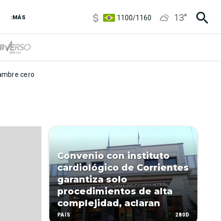
5900
/
5960
13
°
1100
/
1160
:MÁS
3,8
/
4
6850
/
7200
5900
/
5960
mbre cero
Convenio con instituto
cardiológico de Corrientes
garantiza solo
procedimientos de alta
complejidad, aclaran
280D
PAÍS