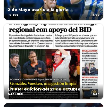
2 de Mayo acaricia la gloria
273D
FÚTBOL
LN PM: edición del 21 de octubre
288D
TAPA LNPM