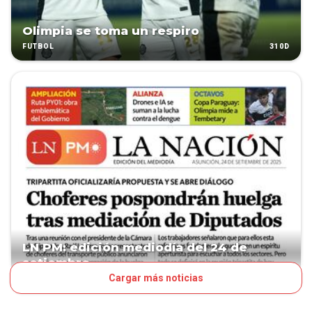
Olimpia se toma un respiro
310D
FÚTBOL
LN PM: edición mediodía del 24 de
setiembre
Cargar más noticias
315D
TAPA LNPM