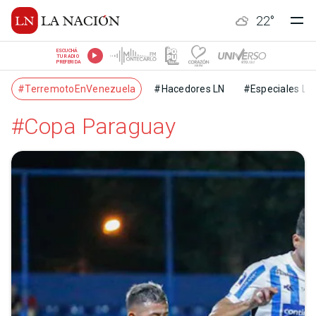
22
°
ESCUCHÁ
TU RADIO
PREFERIDA
#TerremotoEnVenezuela
#Hacedores LN
#Especiales LN
#Copa Paraguay