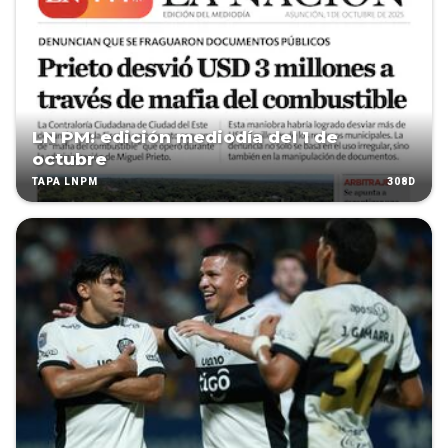
LN PM: edición mediodía del 1 de
octubre
308D
TAPA LNPM