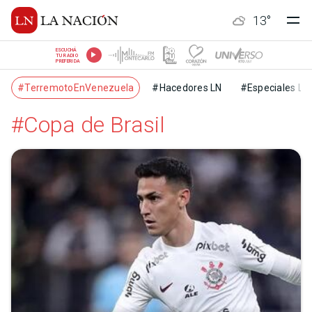
13
°
ESCUCHÁ
TU RADIO
PREFERIDA
#TerremotoEnVenezuela
#Hacedores LN
#Especiales LN
#Copa de Brasil