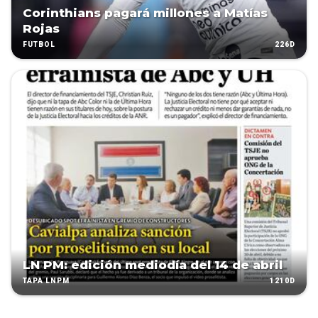
Corinthians pagará millones a Matías
Rojas
226D
FÚTBOL
LN PM: edición mediodía del 14 de abril
1210D
TAPA LNPM