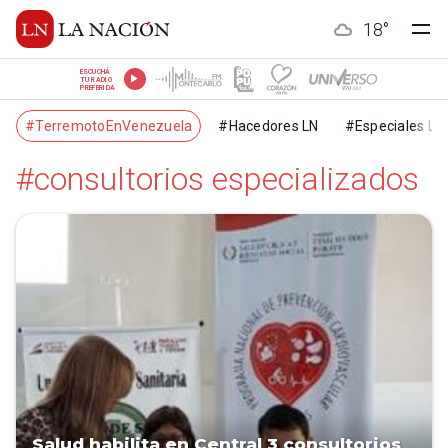
18
°
ESCUCHÁ
TU RADIO
PREFERIDA
#TerremotoEnVenezuela
#Hacedores LN
#Especiales LN
#consultorios especializados
Salud habilita en Central 3 consultorios