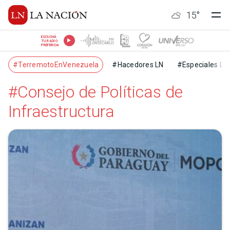
15
°
ESCUCHÁ
TU RADIO
PREFERIDA
#TerremotoEnVenezuela
#Hacedores LN
#Especiales LN
#Consejo de Políticas de
Infraestructura