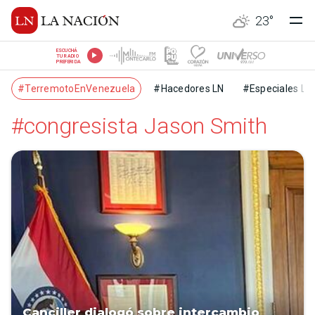
23
°
ESCUCHÁ
TU RADIO
PREFERIDA
#TerremotoEnVenezuela
#Hacedores LN
#Especiales LN
#congresista Jason Smith
Canciller dialogó sobre intercambio