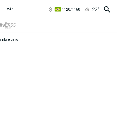
5920
/
5970
22
°
1120
/
1160
:MÁS
3,6
/
3,9
6850
/
7200
5920
/
5970
mbre cero