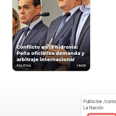
Conflicto en la hidrovía:
Peña oficializa demanda y
arbitraje internacional
1062D
POLÍTICA
Publicitar /cont
La Nación