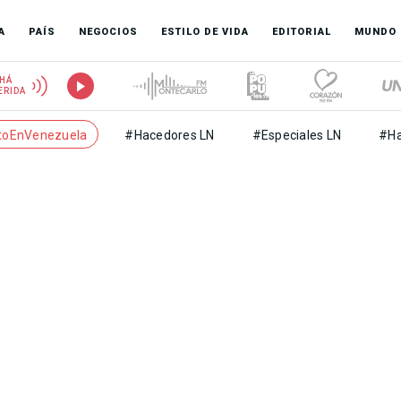
A
PAÍS
NEGOCIOS
ESTILO DE VIDA
EDITORIAL
MUNDO
HÁ
ERIDA
toEnVenezuela
#Hacedores LN
#Especiales LN
#Ha