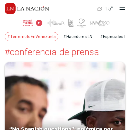
15
°
ESCUCHÁ
TU RADIO
PREFERIDA
#TerremotoEnVenezuela
#Hacedores LN
#Especiales LN
#conferencia de prensa
“No Spanish questions”: polémica por