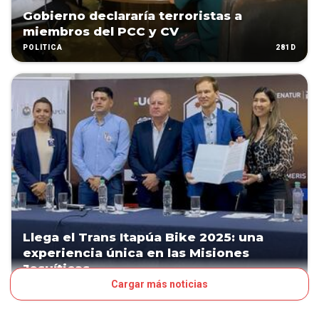
Gobierno declararía terroristas a
miembros del PCC y CV
281D
POLÍTICA
Llega el Trans Itapúa Bike 2025: una
experiencia única en las Misiones
Jesuíticas
Cargar más noticias
PATROCINADO
309D
NEGOCIOS