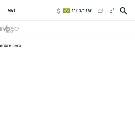
5900
/
5960
15
°
1100
/
1160
:MÁS
3,8
/
4
6850
/
7200
5900
/
5960
mbre cero