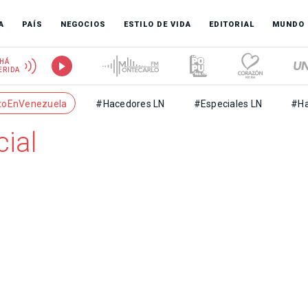
A
PAÍS
NEGOCIOS
ESTILO DE VIDA
EDITORIAL
MUNDO
HÁ
ERIDA
toEnVenezuela
#Hacedores LN
#Especiales LN
#Ha
ial