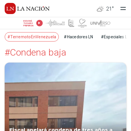
21
°
ESCUCHÁ
TU RADIO
PREFERIDA
#TerremotoEnVenezuela
#Hacedores LN
#Especiales LN
#Condena baja
Fiscal apelará condena de tres años a