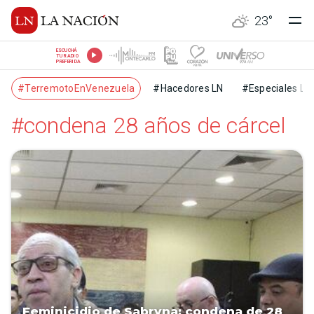
23
°
ESCUCHÁ
TU RADIO
PREFERIDA
#TerremotoEnVenezuela
#Hacedores LN
#Especiales LN
#condena 28 años de cárcel
Feminicidio de Sabryna: condena de 28