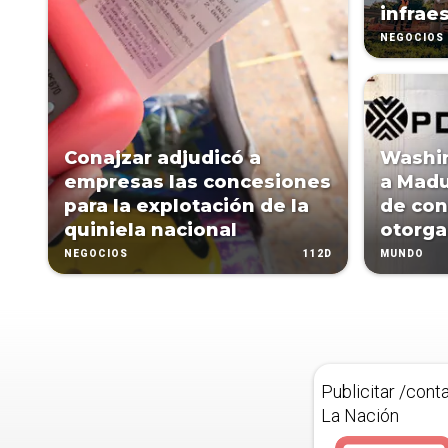
infrae
NEGOCIOS
Conajzar adjudicó a
Washi
empresas las concesiones
a Madu
para la explotación de la
de con
quiniela nacional
otorga
112D
NEGOCIOS
MUNDO
Publicitar /cont
La Nación