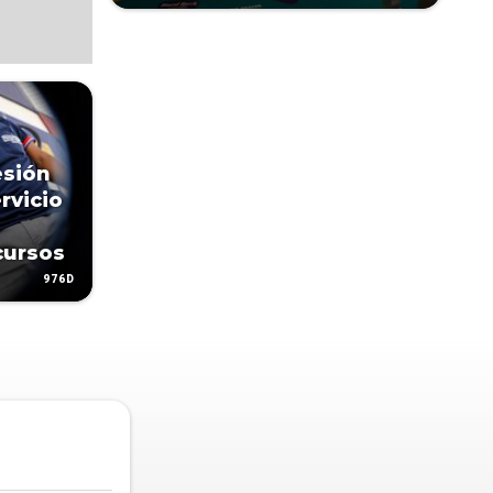
esión
rvicio
cursos
976D