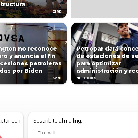
structura
215D
ngton no reconoce
Petropar dará conc
ro y anuncia el fin
de estaciones de se
cesiones petroleras
para optimizar
das por Biden
administración y re
527D
NEGOCIOS
actar con
Suscribite al mailing.