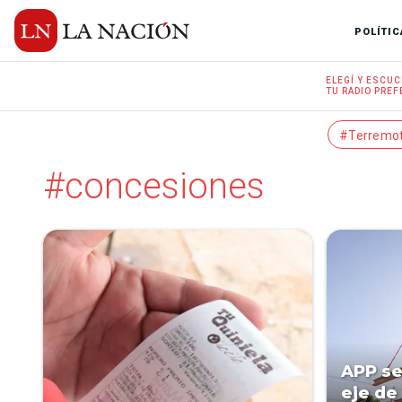
POLÍTIC
ELEGÍ Y
ESCUC
TU RADIO
PREF
#Terremo
#concesiones
APP se
eje de