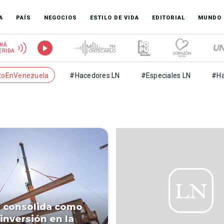
A
PAÍS
NEGOCIOS
ESTILO DE VIDA
EDITORIAL
MUNDO
HÁ
ERIDA
toEnVenezuela
#Hacedores LN
#Especiales LN
#Ha
 consolida como
 inversión en la