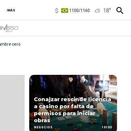
5900
/
5960
18
°
1100
/
1160
:MÁS
3,8
/
4
6850
/
7200
5900
/
5960
mbre cero
Conajzar rescinde licencia
a casino por falta de
permisos para iniciar
obras
1010D
NEGOCIOS