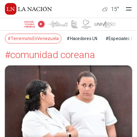
15
°
ESCUCHÁ
TU RADIO
PREFERIDA
#TerremotoEnVenezuela
#Hacedores LN
#Especiales LN
#comunidad coreana