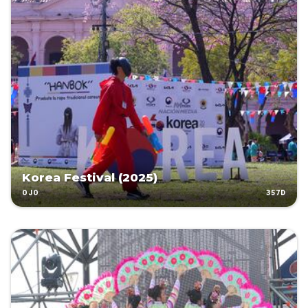
Korea Festival (2025)
357D
OJO