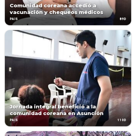
Comunidad coreana accedió a
vacunación y chequeos médicos
89D
PAÍS
Jornada integral benefició a la
comunidad coreana en Asunción
110D
PAÍS