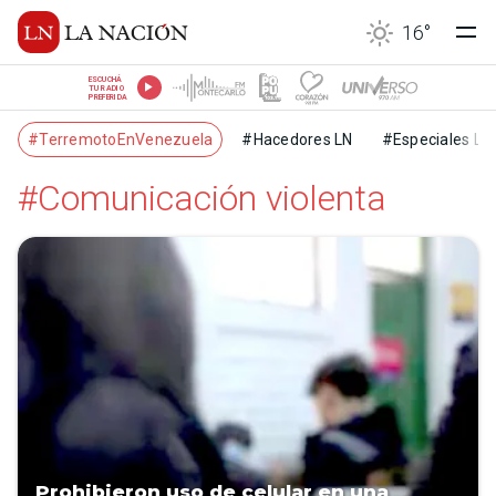
16
°
ESCUCHÁ
TU RADIO
PREFERIDA
#TerremotoEnVenezuela
#Hacedores LN
#Especiales LN
#Comunicación violenta
Prohibieron uso de celular en una