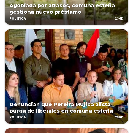
Agobiada por atrasos, comuna esteña
gestiona nuevo préstamo
236D
POLÍTICA
Denuncian que Pereira Mujica alista
purga de liberales en comuna esteña
258D
POLÍTICA