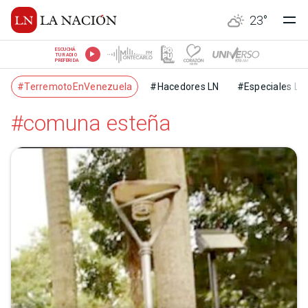
23
°
ESCUCHÁ
TU RADIO
PREFERIDA
#TerremotoEnVenezuela
#Hacedores LN
#Especiales LN
#comuna esteña