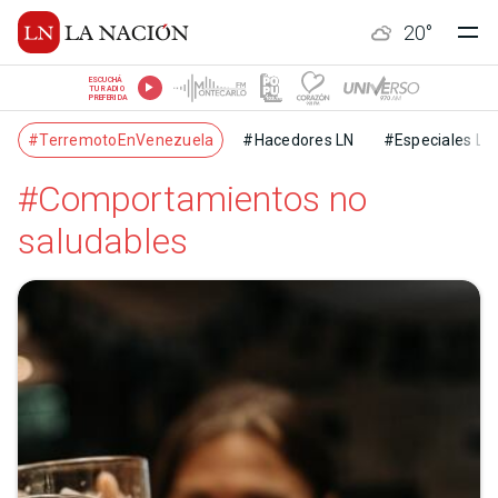
20
°
ESCUCHÁ
TU RADIO
PREFERIDA
#TerremotoEnVenezuela
#Hacedores LN
#Especiales LN
#Comportamientos no
saludables