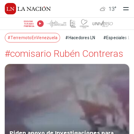
13
°
ESCUCHÁ
TU RADIO
PREFERIDA
#TerremotoEnVenezuela
#Hacedores LN
#Especiales LN
#comisario Rubén Contreras
Piden apoyo de Investigaciones para