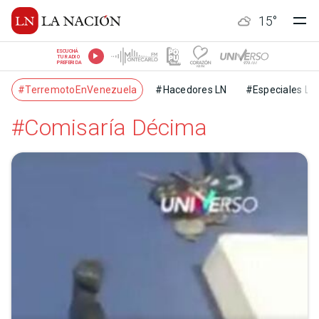
15
°
ESCUCHÁ
TU RADIO
PREFERIDA
#TerremotoEnVenezuela
#Hacedores LN
#Especiales LN
#Comisaría Décima