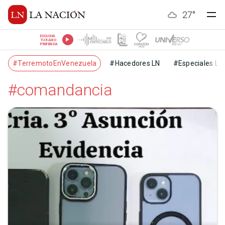
27
°
ESCUCHÁ
TU RADIO
PREFERIDA
#TerremotoEnVenezuela
#Hacedores LN
#Especiales LN
#comandancia