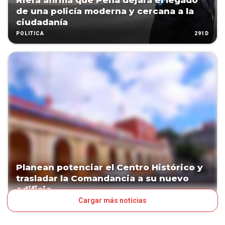
Riera afirma que Peña dejará el legado
de una policía moderna y cercana a la
ciudadanía
291D
POLÍTICA
Planean potenciar el Centro Histórico y
trasladar la Comandancia a su nuevo
edificio
Cargar más noticias
293D
POLÍTICA