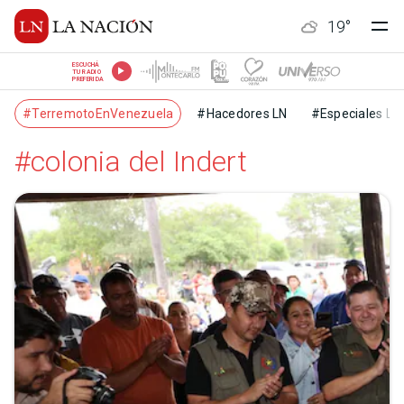
19
°
ESCUCHÁ
TU RADIO
PREFERIDA
#TerremotoEnVenezuela
#Hacedores LN
#Especiales LN
#colonia del Indert