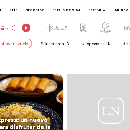
A
PAÍS
NEGOCIOS
ESTILO DE VIDA
EDITORIAL
MUNDO
HÁ
ERIDA
toEnVenezuela
#Hacedores LN
#Especiales LN
#Ha
xpress: un nuevo
ara disfrutar de la