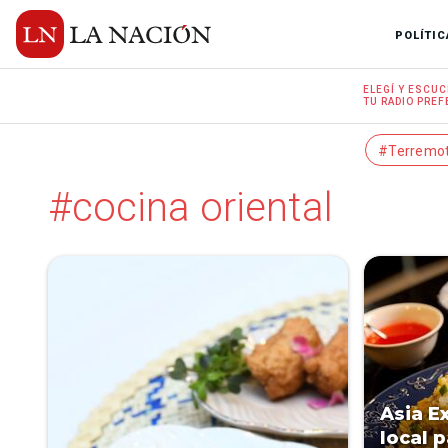
POLÍTIC
ELEGÍ Y
ESCUC
TU RADIO
PREF
#Terremo
#cocina oriental
Asia E
local p