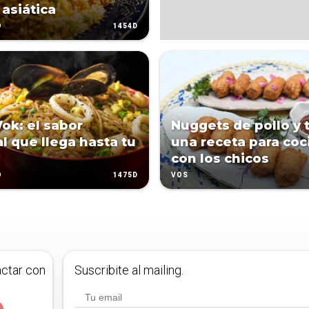
 asiática
1454D
O
ok: el sabor
Nuggets de pollo y 
al que llega hasta tu
una receta para coc
con los chicos
1475D
O
VOS
actar con
Suscribite al mailing.