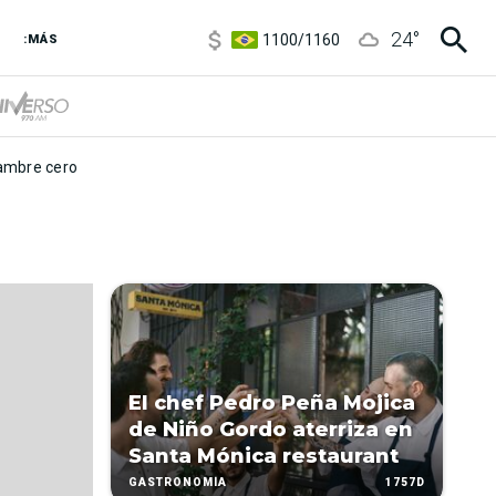
5900
/
5960
24
°
1100
/
1160
:MÁS
3,6
/
3,9
6850
/
7200
5900
/
5960
mbre cero
El chef Pedro Peña Mojica
de Niño Gordo aterriza en
Santa Mónica restaurant
1757D
GASTRONOMÍA