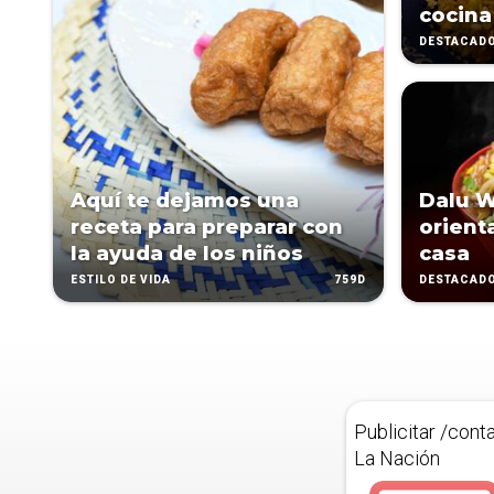
cocina
DESTACAD
Aquí te dejamos una
Dalu W
receta para preparar con
orient
la ayuda de los niños
casa
759D
ESTILO DE VIDA
DESTACAD
Publicitar /cont
La Nación