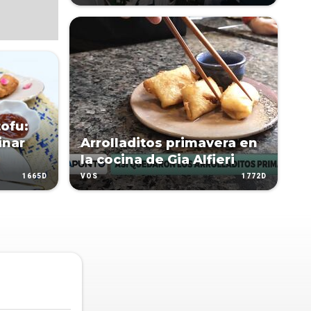
tofu:
inar
Arrolladitos primavera en
la cocina de Gia Alfieri
1665D
1772D
VOS