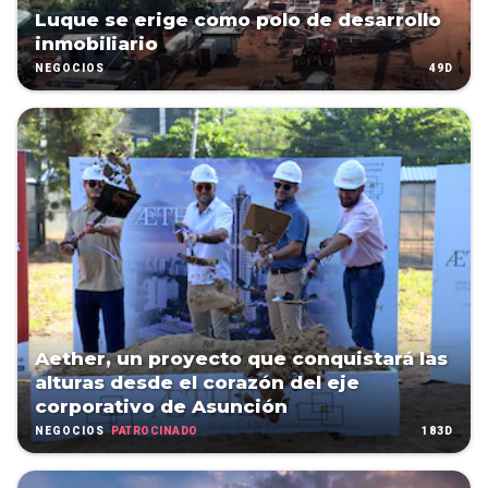
Luque se erige como polo de desarrollo
inmobiliario
49D
NEGOCIOS
Aether, un proyecto que conquistará las
alturas desde el corazón del eje
corporativo de Asunción
PATROCINADO
183D
NEGOCIOS