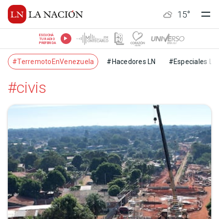
15
°
ESCUCHÁ
TU RADIO
PREFERIDA
#TerremotoEnVenezuela
#Hacedores LN
#Especiales LN
#civis