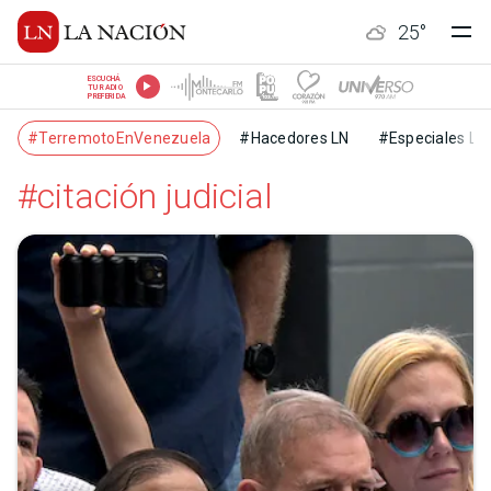
25
°
ESCUCHÁ
TU RADIO
PREFERIDA
#TerremotoEnVenezuela
#Hacedores LN
#Especiales LN
#citación judicial