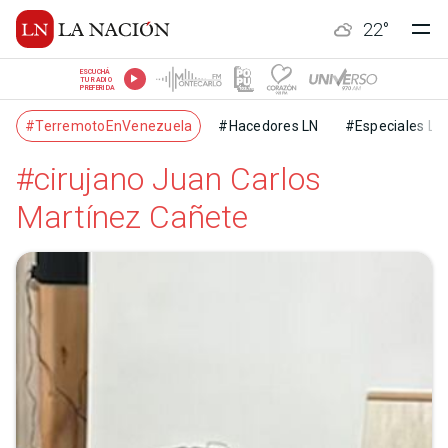
22
°
ESCUCHÁ
TU RADIO
PREFERIDA
#TerremotoEnVenezuela
#Hacedores LN
#Especiales LN
#cirujano Juan Car­los
Martínez Cañete