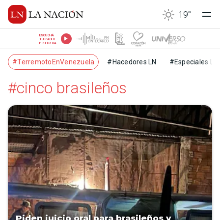
19
°
ESCUCHÁ
TU RADIO
PREFERIDA
#TerremotoEnVenezuela
#Hacedores LN
#Especiales LN
#cinco brasileños
Piden juicio oral para brasileños y