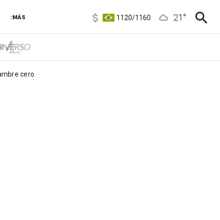
5920
/
5970
21
°
1120
/
1160
:MÁS
3,6
/
3,9
6850
/
7200
5920
/
5970
mbre cero