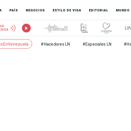
A
PAÍS
NEGOCIOS
ESTILO DE VIDA
EDITORIAL
MUNDO
HÁ
ERIDA
toEnVenezuela
#Hacedores LN
#Especiales LN
#Ha