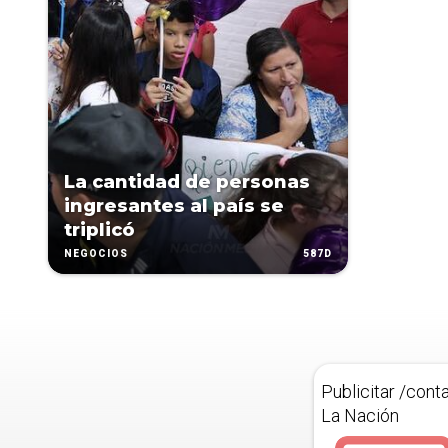
La cantidad de personas
ingresantes al país se
triplicó
587D
NEGOCIOS
Publicitar /cont
La Nación