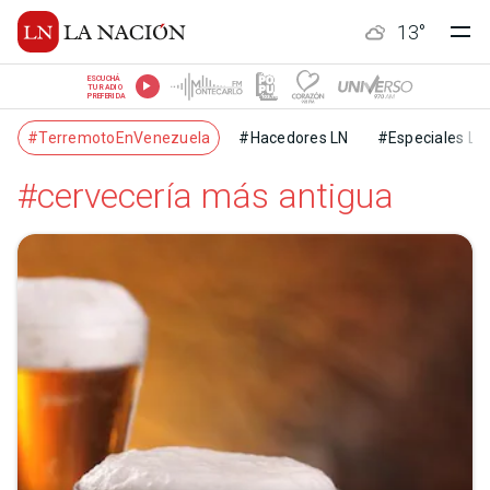
13
°
ESCUCHÁ
TU RADIO
PREFERIDA
#TerremotoEnVenezuela
#Hacedores LN
#Especiales LN
#cervecería más antigua