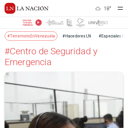
18
°
ESCUCHÁ
TU RADIO
PREFERIDA
#TerremotoEnVenezuela
#Hacedores LN
#Especiales LN
#Centro de Seguridad y
Emergencia