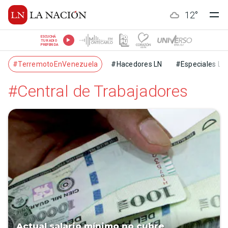
12
°
ESCUCHÁ
TU RADIO
PREFERIDA
#TerremotoEnVenezuela
#Hacedores LN
#Especiales LN
#Central de Trabajadores
Actual salario mínimo no cubre