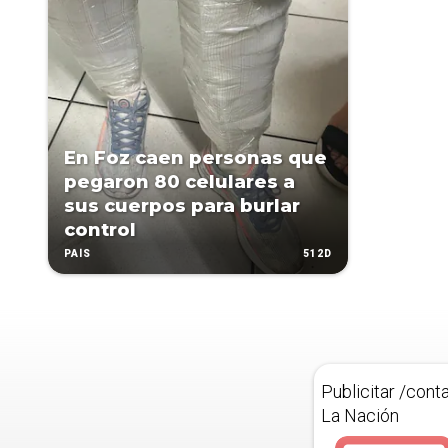
En Foz caen personas que
pegaron 80 celulares a
sus cuerpos para burlar
control
512D
PAÍS
Publicitar /cont
La Nación