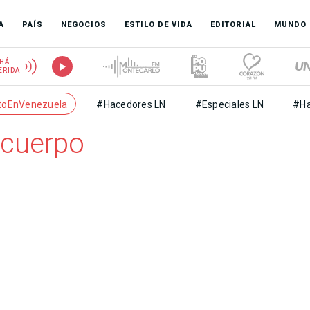
A
PAÍS
NEGOCIOS
ESTILO DE VIDA
EDITORIAL
MUNDO
HÁ
ERIDA
toEnVenezuela
#Hacedores LN
#Especiales LN
#Ha
 cuerpo