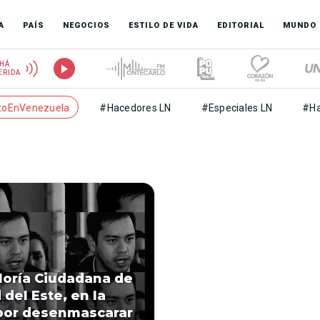
A
PAÍS
NEGOCIOS
ESTILO DE VIDA
EDITORIAL
MUNDO
HÁ
ERIDA
toEnVenezuela
#Hacedores LN
#Especiales LN
#Ha
loría Ciudadana de
 del Este, en la
por desenmascarar