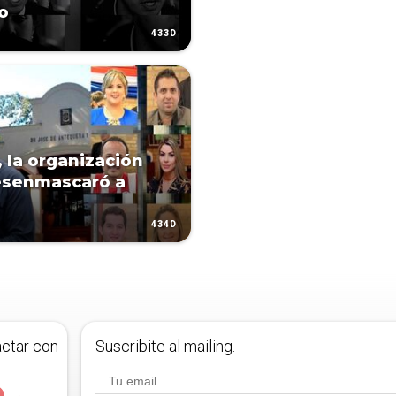
to
433D
 la organización
esenmascaró a
434D
actar con
Suscribite al mailing.