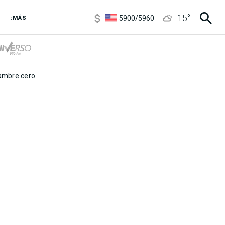
6850
/
7200
15
°
5900
/
5960
:MÁS
1100
/
1160
3,8
/
4
6850
/
7200
5900
/
5960
mbre cero