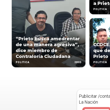
a Prie
POLÍTICA
“Prieto busca amedrentar
de una manera agresiva”,
CCDCE,
dice miembro de
que d
Contraloría Ciudadana
Prieto
380D
POLÍTICA
POLÍTICA
Publicitar /cont
La Nación