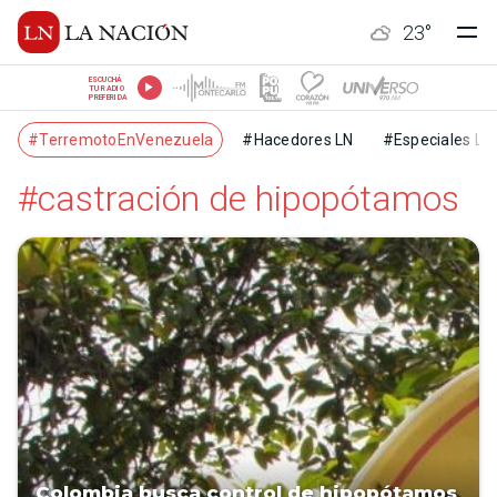
23
°
ESCUCHÁ
TU RADIO
PREFERIDA
#TerremotoEnVenezuela
#Hacedores LN
#Especiales LN
#castración de hipopótamos
Colombia busca control de hipopótamos