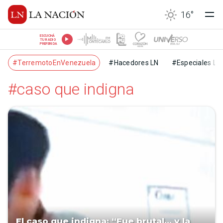
16
°
ESCUCHÁ
TU RADIO
PREFERIDA
#TerremotoEnVenezuela
#Hacedores LN
#Especiales LN
#caso que indigna
El caso que indigna: “Fue brutal… y la