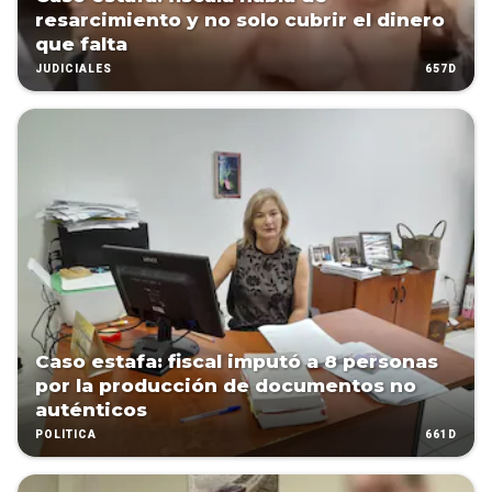
resarcimiento y no solo cubrir el dinero
que falta
657D
JUDICIALES
Caso estafa: fiscal imputó a 8 personas
por la producción de documentos no
auténticos
661D
POLÍTICA