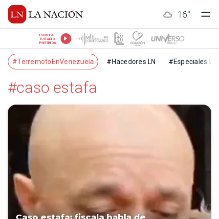
16
°
ESCUCHÁ
TU RADIO
PREFERIDA
#TerremotoEnVenezuela
#Hacedores LN
#Especiales LN
#caso estafa
Caso estafa: fiscala habla de