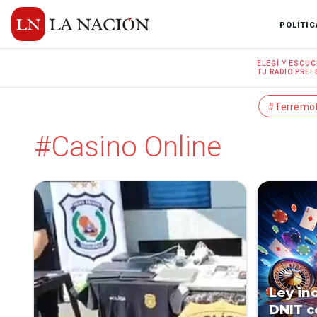
POLÍTIC
ELEGÍ Y
ESCUC
TU RADIO
PREF
#Terremo
#Casino Online
Ley in
DNIT c