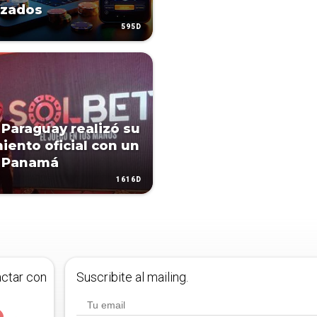
izados
595D
 Paraguay realizó su
iento oficial con un
a Panamá
1616D
actar con
Suscribite al mailing.