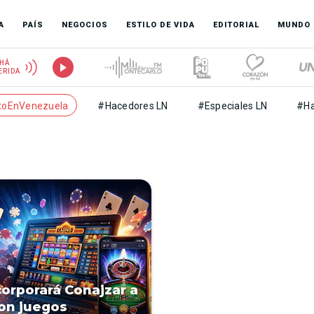
A
PAÍS
NEGOCIOS
ESTILO DE VIDA
EDITORIAL
MUNDO
HÁ
ERIDA
toEnVenezuela
#Hacedores LN
#Especiales LN
#Ha
corporará Conajzar a
on juegos