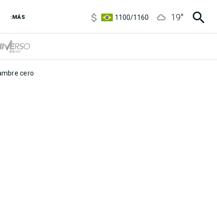
5900
/
5960
19
°
1100
/
1160
:MÁS
3,8
/
4
6850
/
7200
5900
/
5960
mbre cero