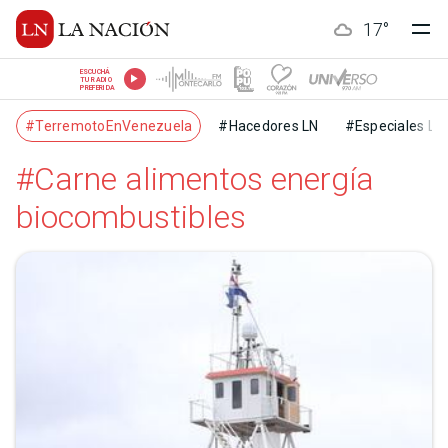
17
°
ESCUCHÁ
TU RADIO
PREFERIDA
#TerremotoEnVenezuela
#Hacedores LN
#Especiales LN
#Carne alimentos energía
biocombustibles