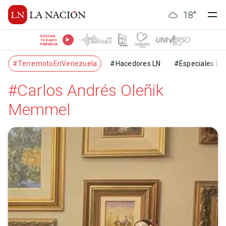
18
°
ESCUCHÁ
TU RADIO
PREFERIDA
#TerremotoEnVenezuela
#Hacedores LN
#Especiales LN
#Carlos Andrés Oleñik
Memmel