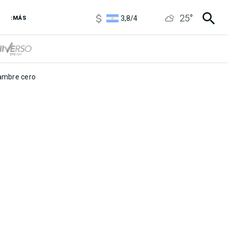
1100
/
1160
25
°
3,8
/
4
:MÁS
6850
/
7200
5900
/
5960
mbre cero