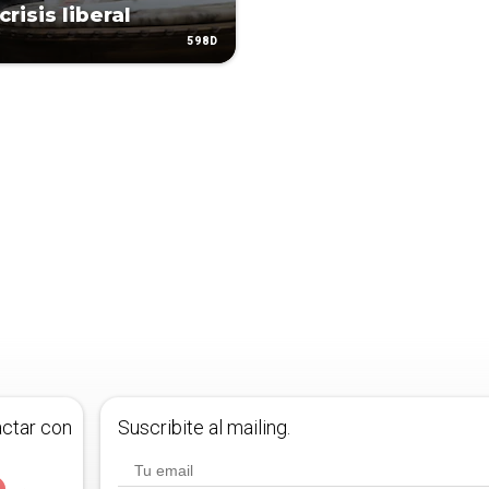
crisis liberal
598D
actar con
Suscribite al mailing.