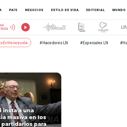
A
PAÍS
NEGOCIOS
ESTILO DE VIDA
EDITORIAL
MUNDO
HÁ
ERIDA
toEnVenezuela
#Hacedores LN
#Especiales LN
#Ha
i insta a una
ia masiva en los
 partidarios para