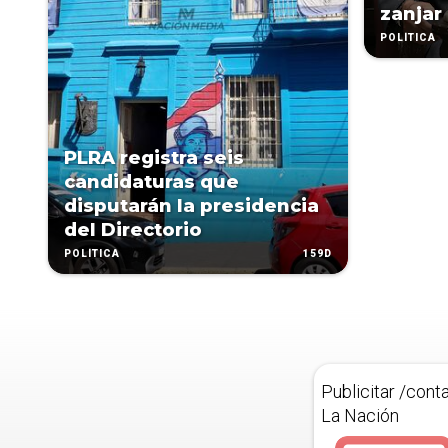
zanjar 
POLÍTICA
PLRA registra seis
candidaturas que
disputarán la presidencia
del Directorio
159D
POLÍTICA
Publicitar /cont
La Nación