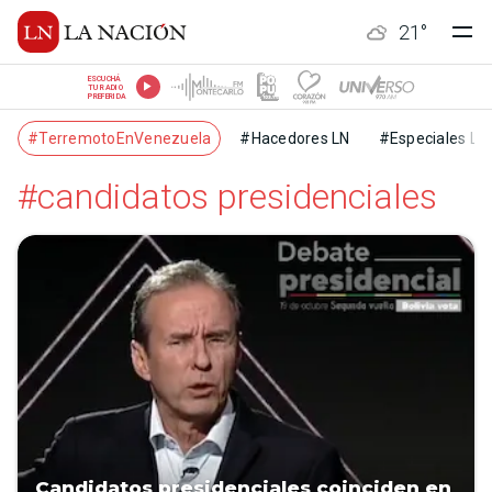
21
°
ESCUCHÁ
TU RADIO
PREFERIDA
#TerremotoEnVenezuela
#Hacedores LN
#Especiales LN
#candidatos presidenciales
Candidatos presidenciales coinciden en