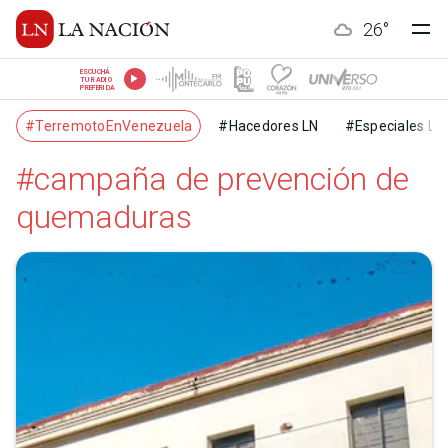
26
°
ESCUCHÁ
TU RADIO
PREFERIDA
#TerremotoEnVenezuela
#Hacedores LN
#Especiales LN
#campaña de prevención de
quemaduras