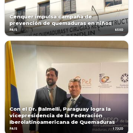
Cenquer impulsa campaña de
prevención de quemaduras en niños
650D
PAÍS
Con el Dr. Balmelli, Paraguay logra la
vicepresidencia de la Federación
Iberolatinoamericana de Quemaduras
1732D
PAÍS