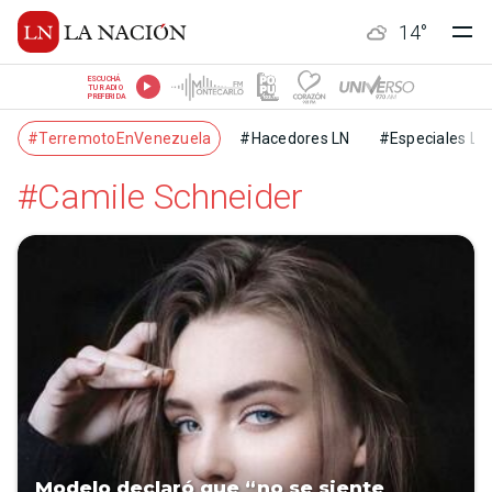
14
°
ESCUCHÁ
TU RADIO
PREFERIDA
#TerremotoEnVenezuela
#Hacedores LN
#Especiales LN
#Camile Schneider
Modelo declaró que “no se siente