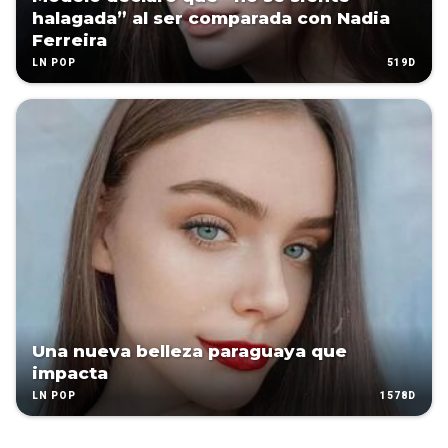
halagada” al ser comparada con Nadia
Ferreira
519D
LN POP
Una nueva belleza paraguaya que
impacta
1578D
LN POP