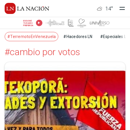
14
°
ESCUCHÁ
TU RADIO
PREFERIDA
#TerremotoEnVenezuela
#Hacedores LN
#Especiales LN
#cambio por votos