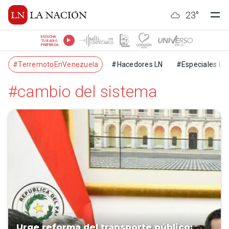
23
°
ESCUCHÁ
TU RADIO
PREFERIDA
#TerremotoEnVenezuela
#Hacedores LN
#Especiales LN
#cambio del sistema
Urge reforma del transporte público: